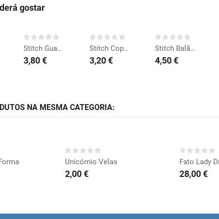
erá gostar
COMPRAR
COMPRAR
COMPRAR
Stitch Guardanapos
Stitch Copos
Stitch Balão 45cm
3,80 €
3,20 €
4,50 €
ODUTOS NA MESMA CATEGORIA:
RAR
COMPRAR
CO
 Forma
Unicórnio Velas
Fato Lady 
2,00 €
28,00 €