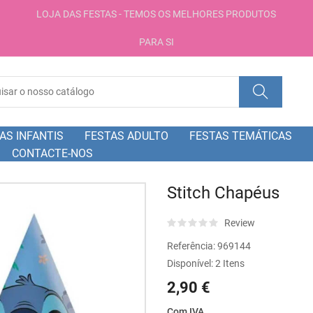
LOJA DAS FESTAS - TEMOS OS MELHORES PRODUTOS
PARA SI
AS INFANTIS
FESTAS ADULTO
FESTAS TEMÁTICAS
CONTACTE-NOS
Stitch Chapéus
Review
Referência:
969144
Disponível:
2 Itens
2,90 €
Com IVA