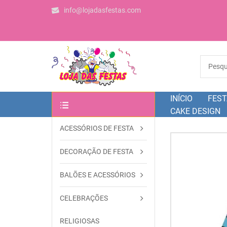
info@lojadasfestas.com
INÍCIO
FEST
CAKE DESIGN
ACESSÓRIOS DE FESTA
OUTRAS CATEGORIAS
DECORAÇÃO DE FESTA
BALÕES E ACESSÓRIOS
CELEBRAÇÕES
RELIGIOSAS