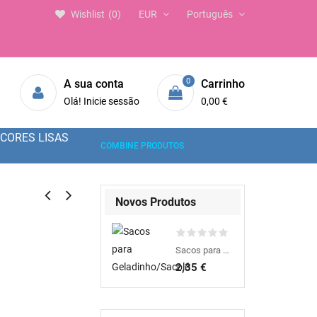
Wishlist
0
EUR
Português
0
A sua conta
Carrinho
Olá! Inicie sessão
0,00 €
CORES LISAS
COMBINE PRODUTOS
Novos Produtos
Sacos para Geladinho/Sacolé
2,35 €