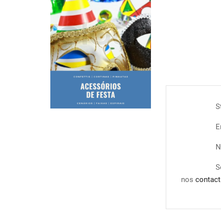
S
E
N
S
nos
contact