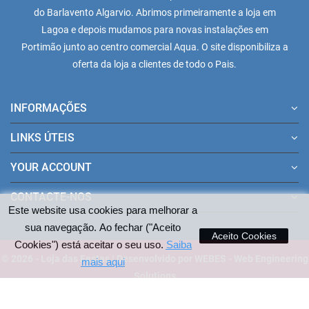
do Barlavento Algarvio. Abrimos primeiramente a loja em
Lagoa e depois mudamos para novas instalações em
Portimão junto ao centro comercial Aqua. O site disponibiliza a
oferta da loja a clientes de todo o Pais.
INFORMAÇÕES
LINKS ÚTEIS
YOUR ACCOUNT
CONTACTE-NOS
Este website usa cookies para melhorar a
sua navegação. Ao fechar ("Aceito
Aceito Cookies
Cookies") está aceitar o seu uso.
Saiba
© 2026 - Loja das Festas | Desenvolvido por WEBES - Web Engineering
mais aqui
Solutions
Pagamentos aceites no site: