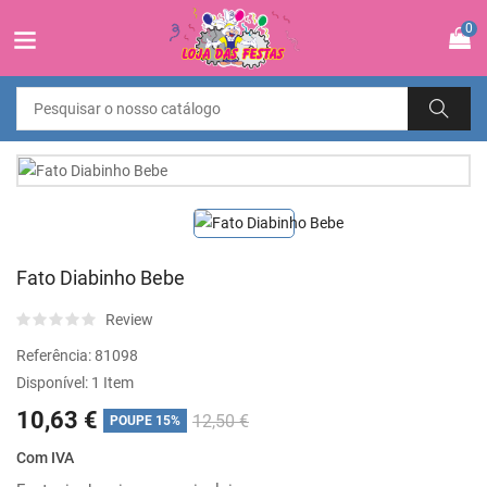
0
Fato Diabinho Bebe
Review
Referência:
81098
Disponível:
1 Item
10,63 €
12,50 €
POUPE 15%
Com IVA