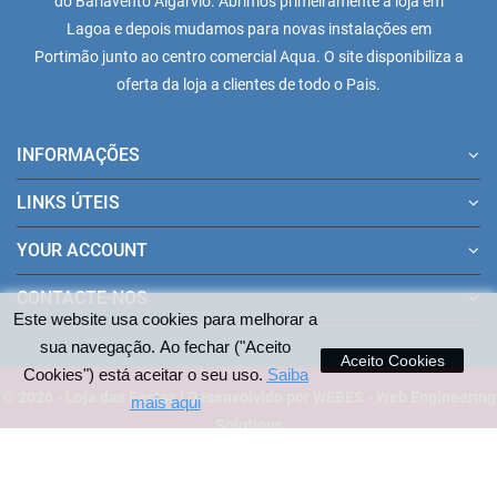
do Barlavento Algarvio. Abrimos primeiramente a loja em
Lagoa e depois mudamos para novas instalações em
Portimão junto ao centro comercial Aqua. O site disponibiliza a
oferta da loja a clientes de todo o Pais.
INFORMAÇÕES
LINKS ÚTEIS
YOUR ACCOUNT
CONTACTE-NOS
Este website usa cookies para melhorar a
sua navegação. Ao fechar ("Aceito
Aceito Cookies
Cookies") está aceitar o seu uso.
Saiba
© 2026 - Loja das Festas | Desenvolvido por WEBES - Web Engineering
mais aqui
Solutions
Pagamentos aceites no site: