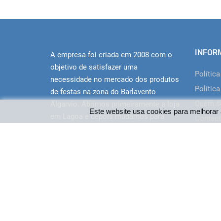
INFOR
A empresa foi criada em 2008 com o
objetivo de satisfazer uma
Polític
necessidade no mercado dos produtos
Política
de festas na zona do Barlavento
Quem 
Algarvio. Abrimos primeiramente a loja
Este website usa cookies para melhorar 
em Lagoa e depois mudamos para
Contact
novas instalações em Portimão junto
ao centro comercial Aqua. O site
disponibiliza a oferta da loja a clientes
de todo o Pais.
© 2026 - Loja das Festas | Desenvolvido por WEBES - 