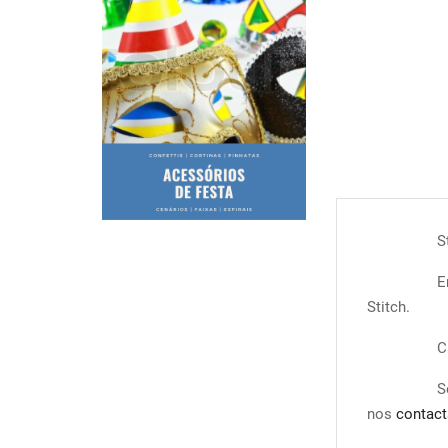
S
E
Stitch.
C
S
nos
contact