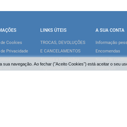
MAÇÕES
LINKS ÚTEIS
A SUA CONTA
a de Cookies
TROCAS, DEVOLUÇÕES
Informação pes
 de Privacidade
E CANCELAMENTOS
Encomendas
somos
Termos e Condições
Notas de crédit
a sua navegação. Ao fechar ("Aceito Cookies") está aceitar o seu us
e-nos
Pagamentos
Endereços
Livro de
Vales de descon
Reclamações/Elogios
Os meus alertas
Web Engineering