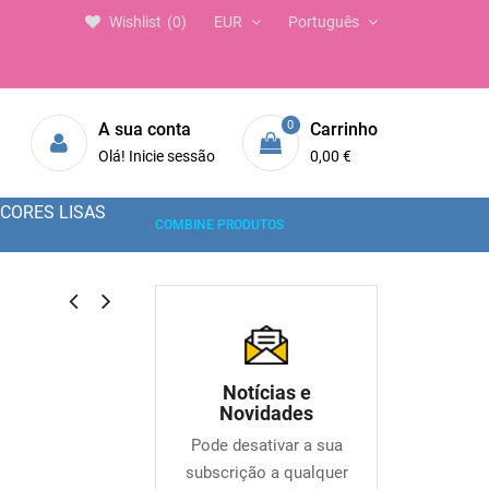
Wishlist
0
EUR
Português
0
A sua conta
Carrinho
Olá! Inicie sessão
0,00 €
CORES LISAS
COMBINE PRODUTOS
Notícias e
Novidades
Pode desativar a sua
subscrição a qualquer