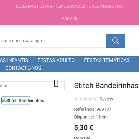
LOJA DAS FESTAS - TEMOS OS MELHORES PRODUTOS
PARA SI
AS INFANTIS
FESTAS ADULTO
FESTAS TEMÁTICAS
CONTACTE-NOS

Stitch Bandeirinhas
Review
Referência:
969137
Disponível:
1 Item
5,30 €
Com IVA