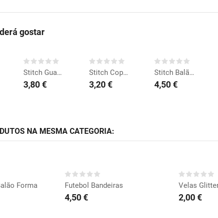
erá gostar
COMPRAR
COMPRAR
COMPRAR
Stitch Guardanapos
Stitch Copos
Stitch Balão 45cm
3,80 €
3,20 €
4,50 €
ODUTOS NA MESMA CATEGORIA:
RAR
COMPRAR
CO
Balão Forma
Futebol Bandeiras
Velas Glitte
4,50 €
2,00 €