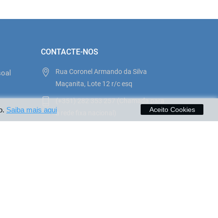
CONTACTE-NOS
Rua Coronel Armando da Silva
soal
Maçanita, Lote 12 r/c esq
(+351) 282 353 257 (Chamada para
o
o.
Saiba mais aqui
Aceito Cookies
a rede fixa nacional)
ilhasemfesta@sapo.pt
to
Pagamentos aceites no site: