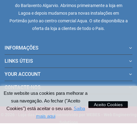
do Barlavento Algarvio. Abrimos primeiramente a loja em
Lagoa e depois mudamos para novas instalações em
Portimão junto ao centro comercial Aqua. O site disponibiliza a
oferta da loja a clientes de todo o Pais.
INFORMAÇÕES
LINKS ÚTEIS
YOUR ACCOUNT
CONTACTE-NOS
Este website usa cookies para melhorar a
sua navegação. Ao fechar ("Aceito
Aceito Cookies
Cookies") está aceitar o seu uso.
Saiba
© 2026 - Loja das Festas | Desenvolvido por WEBES - Web Engineering
mais aqui
Solutions
Pagamentos aceites no site: