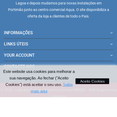
Lagoa e depois mudamos para novas instalações em
Portimão junto ao centro comercial Aqua. O site disponibiliza a
oferta da loja a clientes de todo o Pais.
INFORMAÇÕES
LINKS ÚTEIS
YOUR ACCOUNT
CONTACTE-NOS
Este website usa cookies para melhorar a
sua navegação. Ao fechar ("Aceito
Aceito Cookies
Cookies") está aceitar o seu uso.
Saiba
© 2026 - Loja das Festas | Desenvolvido por WEBES - Web Engineering
mais aqui
Solutions
Pagamentos aceites no site: