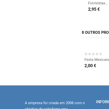
Forminhas Floco de Neve
2,95 €
8 OUTROS PR
COMP
Festa Mexicana
2,00 €
INFOR
A empresa foi criada em 2008 com o