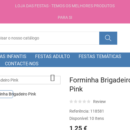
LOJA DAS FESTAS - TEMOS OS MELHORES PRODUTOS
PARA SI
AS INFANTIS
FESTAS ADULTO
FESTAS TEMÁTICAS
CONTACTE-NOS

Forminha Brigadeir
Pink
Review
Referência:
118581
Disponível:
10 Itens
1,25 €