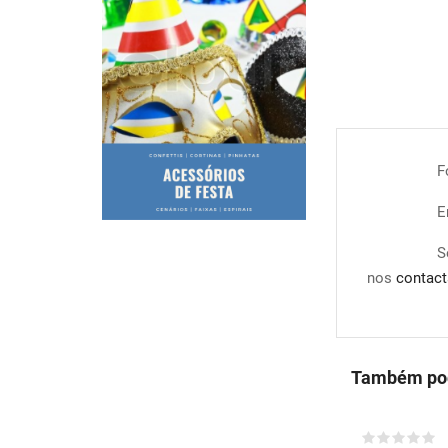
F
E
S
nos
contact
Também pod
COMPRAR