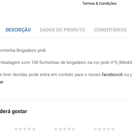
Termos & Condições
DESCRIÇÃO
DADOS DO PRODUTO
COMENTÁRIOS
orminha Brigadeiro pink
mbalagem com 100 forminhas de brigadeiro na cor pink nº5 (Medida
e tiver duvidas pode entra em contato para o nosso
faceboock
ou 
ar
erá gostar
COMPRAR
COMPRAR
COMPRAR