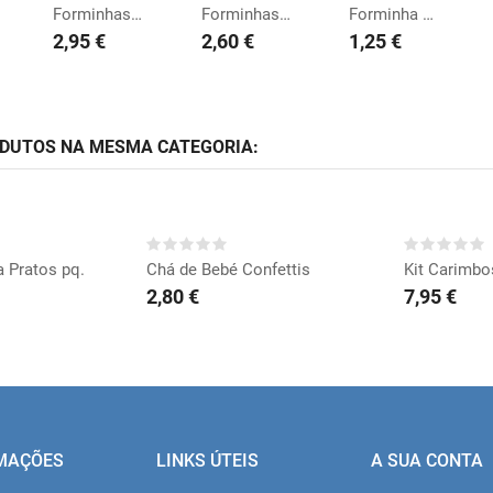
Forminhas Azevinho
Forminhas Chá Revelação
Forminha Brigadeiro...
2,95 €
2,60 €
1,25 €
ODUTOS NA MESMA CATEGORIA:
RAR
COMPRAR
CO
 Pratos pq.
Chá de Bebé Confettis
Kit Carimb
2,80 €
7,95 €
MAÇÕES
LINKS ÚTEIS
A SUA CONTA