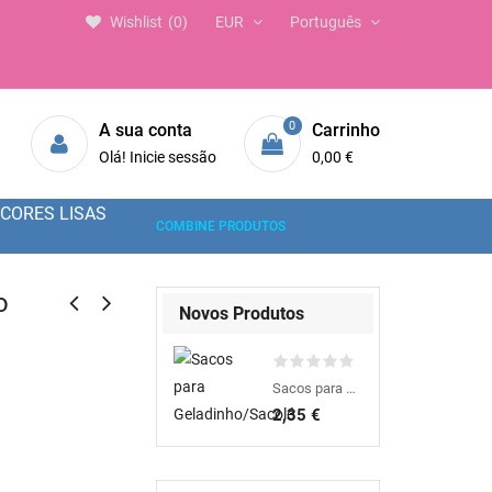
Wishlist
0
EUR
Português
0
A sua conta
Carrinho
Olá! Inicie sessão
0,00 €
CORES LISAS
COMBINE PRODUTOS
o
Novos Produtos
Sacos para Geladinho/Sacolé
2,35 €