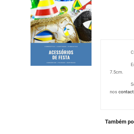
C
E
7.5cm.
S
nos
contact
Também pod
COMPRAR