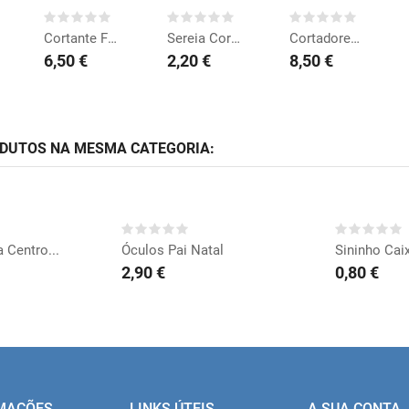
Cortante Flocos de Neve
Sereia Cortante
Cortadores Coração
6,50 €
2,20 €
8,50 €
ODUTOS NA MESMA CATEGORIA:
RAR
ESGOTADO
CO
 Centro...
Óculos Pai Natal
Sininho Cai
2,90 €
0,80 €
MAÇÕES
LINKS ÚTEIS
A SUA CONTA