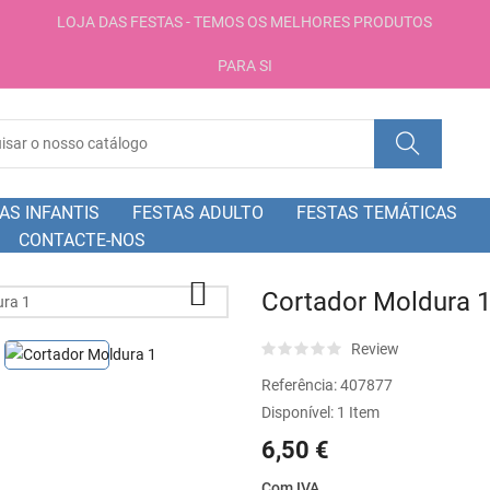
LOJA DAS FESTAS - TEMOS OS MELHORES PRODUTOS
PARA SI
AS INFANTIS
FESTAS ADULTO
FESTAS TEMÁTICAS
CONTACTE-NOS

Cortador Moldura 
Review
Referência:
407877
Disponível:
1 Item
6,50 €
Com IVA