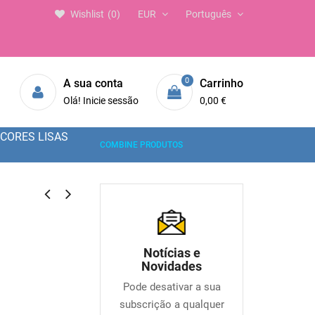
Wishlist
0
EUR
Português
0
A sua conta
Carrinho
Olá! Inicie sessão
0,00 €
CORES LISAS
COMBINE PRODUTOS
1
Notícias e
Novidades
Pode desativar a sua
subscrição a qualquer