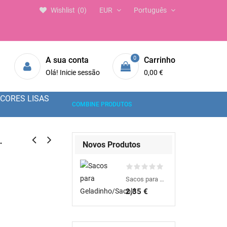
Wishlist
0
EUR
Português
0
A sua conta
Carrinho
Olá! Inicie sessão
0,00 €
CORES LISAS
COMBINE PRODUTOS
.
Novos Produtos
Sacos para Geladinho/Sacolé
2,35 €