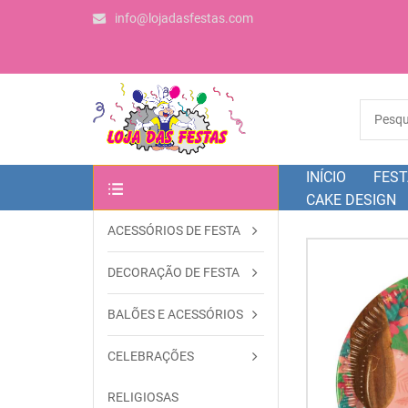
info@lojadasfestas.com
INÍCIO
FEST
CAKE DESIGN
ACESSÓRIOS DE FESTA
OUTRAS CATEGORIAS
DECORAÇÃO DE FESTA
BALÕES E ACESSÓRIOS
CELEBRAÇÕES
RELIGIOSAS