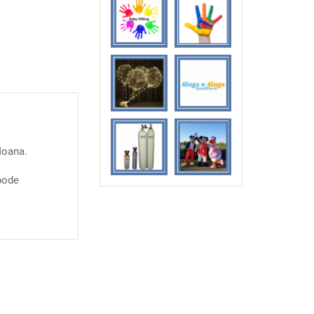
Moana.
pode