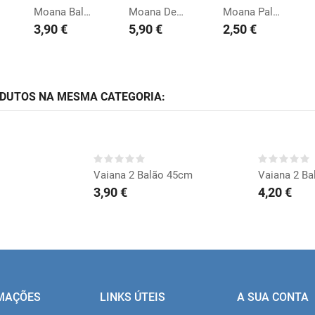
Moana Balão 45cm
Moana Dec. Bolo Pua
Moana Palhinhas
3,90 €
5,90 €
2,50 €
ODUTOS NA MESMA CATEGORIA:
RAR
COMPRAR
CO
Vaiana 2 Balão 45cm
Vaiana 2 Ba
3,90 €
4,20 €
MAÇÕES
LINKS ÚTEIS
A SUA CONTA