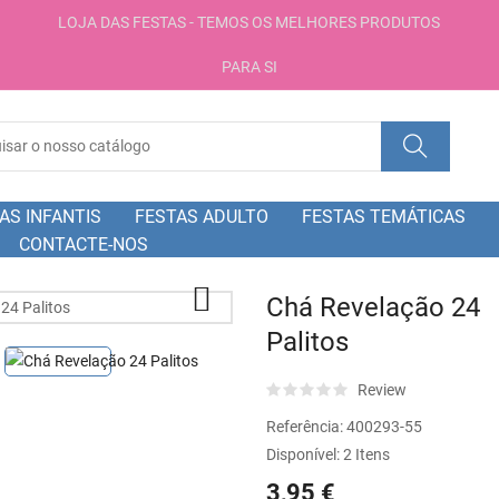
LOJA DAS FESTAS - TEMOS OS MELHORES PRODUTOS
PARA SI
AS INFANTIS
FESTAS ADULTO
FESTAS TEMÁTICAS
CONTACTE-NOS

Chá Revelação 24
Palitos
Review
Referência:
400293-55
Disponível:
2 Itens
3,95 €