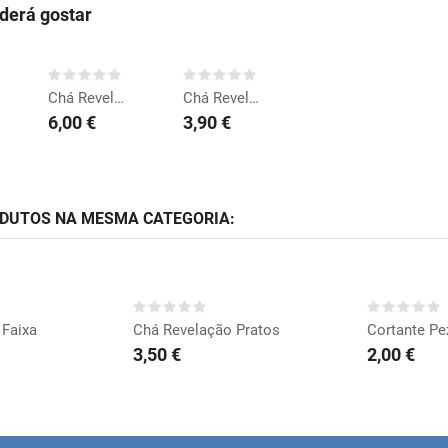
erá gostar
COMPRAR
COMPRAR
Chá Revelação Balão Forma
Chá Revelação Balão 45cm
6,00 €
3,90 €
ODUTOS NA MESMA CATEGORIA:
RAR
COMPRAR
CO
 Faixa
Chá Revelação Pratos
Cortante Pe
3,50 €
2,00 €