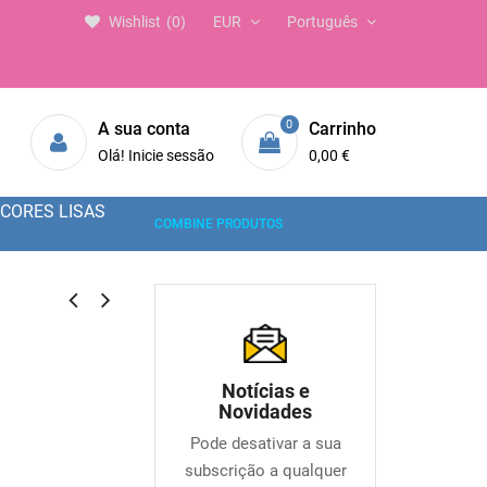
Wishlist
0
EUR
Português
0
A sua conta
Carrinho
Olá! Inicie sessão
0,00 €
CORES LISAS
COMBINE PRODUTOS
Notícias e
Novidades
Pode desativar a sua
subscrição a qualquer