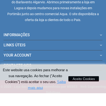
do Barlavento Algarvio. Abrimos primeiramente a loja em
Lagoa e depois mudamos para novas instalações em
Portimão junto ao centro comercial Aqua. O site disponibiliza a
oferta da loja a clientes de todo o Pais.
INFORMAÇÕES
LINKS ÚTEIS
YOUR ACCOUNT
CONTACTE-NOS
Este website usa cookies para melhorar a
sua navegação. Ao fechar ("Aceito
Aceito Cookies
Cookies") está aceitar o seu uso.
Saiba
© 2026 - Loja das Festas | Desenvolvido por WEBES - Web Engineering
mais aqui
Solutions
Pagamentos aceites no site: