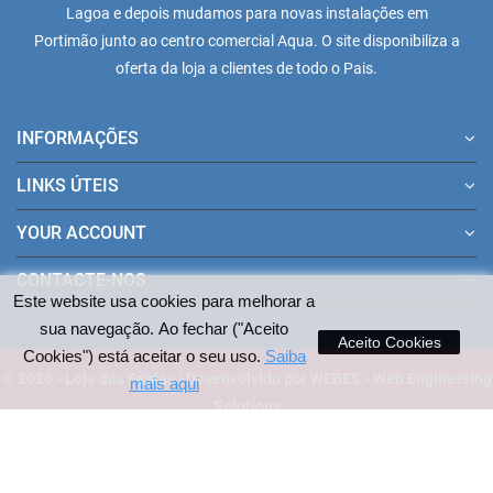
Lagoa e depois mudamos para novas instalações em
Portimão junto ao centro comercial Aqua. O site disponibiliza a
oferta da loja a clientes de todo o Pais.
INFORMAÇÕES
LINKS ÚTEIS
YOUR ACCOUNT
CONTACTE-NOS
Este website usa cookies para melhorar a
sua navegação. Ao fechar ("Aceito
Aceito Cookies
Cookies") está aceitar o seu uso.
Saiba
© 2026 - Loja das Festas | Desenvolvido por WEBES - Web Engineering
mais aqui
Solutions
Pagamentos aceites no site: