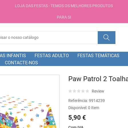
LOJA DAS FESTAS - TEMOS OS MELHORES PRODUTOS
PARA SI
AS INFANTIS
FESTAS ADULTO
FESTAS TEMÁTICAS
CONTACTE-NOS
Paw Patrol 2 Toalh
Review
Referência:
9914239
Disponível:
0 Item
5,90 €
Com IVA