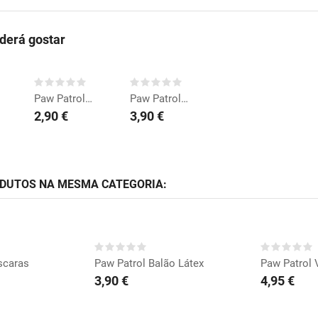
erá gostar
COMPRAR
COMPRAR
Paw Patrol 2 Copos
Paw Patrol Balão 45cm
2,90 €
3,90 €
ODUTOS NA MESMA CATEGORIA:
ADO
COMPRAR
CO
scaras
Paw Patrol Balão Látex
Paw Patrol 
3,90 €
4,95 €