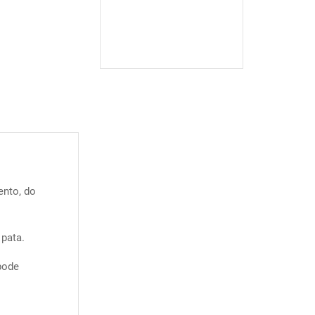
nto, do
 pata.
pode