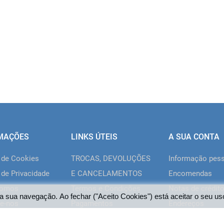
MAÇÕES
LINKS ÚTEIS
A SUA CONTA
a de Cookies
TROCAS, DEVOLUÇÕES
Informação pes
 de Privacidade
E CANCELAMENTOS
Encomendas
somos
Termos e Condições
Notas de crédit
a sua navegação. Ao fechar ("Aceito Cookies") está aceitar o seu us
e-nos
Pagamentos
Endereços
Livro de
Vales de descon