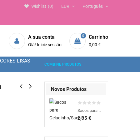
Wishlist
0
EUR
Português
0
A sua conta
Carrinho
Olá! Inicie sessão
0,00 €
CORES LISAS
COMBINE PRODUTOS
a
Novos Produtos
Sacos para Geladinho/Sacolé
2,35 €