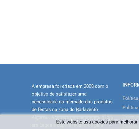
INFOR
A empresa foi criada em 2008 com o
objetivo de satisfazer uma
Polític
necessidade no mercado dos produtos
Política
de festas na zona do Barlavento
Quem 
Algarvio. Abrimos primeiramente a loja
Este website usa cookies para melhorar 
em Lagoa e depois mudamos para
Contact
novas instalações em Portimão junto