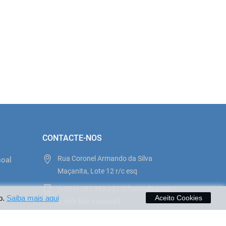
CONTACTE-NOS
Rua Coronel Armando da Silva
soal
Maçanita, Lote 12 r/c esq
(+351) 282 353 257 (Chamada para
o
o.
Saiba mais aqui
Aceito Cookies
a rede fixa nacional)
ilhasemfesta@sapo.pt
to