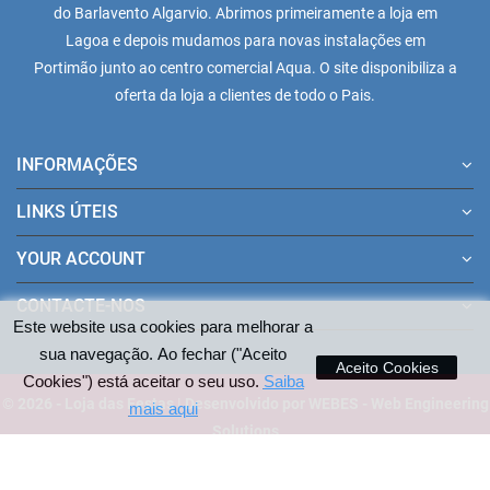
do Barlavento Algarvio. Abrimos primeiramente a loja em
Lagoa e depois mudamos para novas instalações em
Portimão junto ao centro comercial Aqua. O site disponibiliza a
oferta da loja a clientes de todo o Pais.
INFORMAÇÕES
LINKS ÚTEIS
YOUR ACCOUNT
CONTACTE-NOS
Este website usa cookies para melhorar a
sua navegação. Ao fechar ("Aceito
Aceito Cookies
Cookies") está aceitar o seu uso.
Saiba
© 2026 - Loja das Festas | Desenvolvido por WEBES - Web Engineering
mais aqui
Solutions
Pagamentos aceites no site: