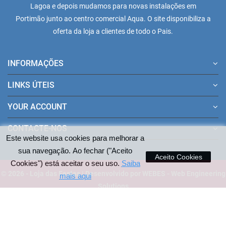
Lagoa e depois mudamos para novas instalações em
Portimão junto ao centro comercial Aqua. O site disponibiliza a
oferta da loja a clientes de todo o Pais.
INFORMAÇÕES
LINKS ÚTEIS
YOUR ACCOUNT
CONTACTE-NOS
Este website usa cookies para melhorar a
sua navegação. Ao fechar ("Aceito
Aceito Cookies
Cookies") está aceitar o seu uso.
Saiba
© 2026 - Loja das Festas | Desenvolvido por WEBES - Web Engineering
mais aqui
Solutions
Pagamentos aceites no site: