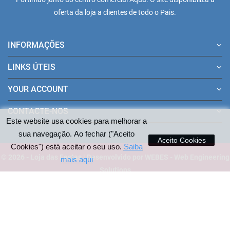
oferta da loja a clientes de todo o Pais.
INFORMAÇÕES
LINKS ÚTEIS
YOUR ACCOUNT
CONTACTE-NOS
Este website usa cookies para melhorar a
sua navegação. Ao fechar ("Aceito
Aceito Cookies
Cookies") está aceitar o seu uso.
Saiba
© 2026 - Loja das Festas | Desenvolvido por WEBES - Web Engineering
mais aqui
Solutions
Pagamentos aceites no site: