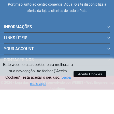
Portimão junto ao centro comercial Aqua. O site disponibiliza a
oferta da loja a clientes de todo o Pais.
INFORMAÇÕES
LINKS ÚTEIS
YOUR ACCOUNT
CONTACTE-NOS
Este website usa cookies para melhorar a
sua navegação. Ao fechar ("Aceito
Aceito Cookies
Cookies") está aceitar o seu uso.
Saiba
© 2026 - Loja das Festas | Desenvolvido por WEBES - Web Engineering
mais aqui
Solutions
Pagamentos aceites no site: