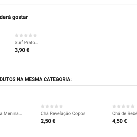
erá gostar
COMPRAR
Surf Pratos 23cm
3,90 €
ODUTOS NA MESMA CATEGORIA:
RAR
COMPRAR
CO
a Menina...
Chá Revelação Copos
Chá de Bebé
2,50 €
4,50 €