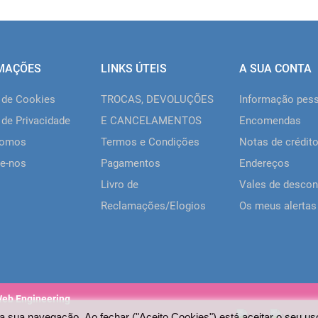
MAÇÕES
LINKS ÚTEIS
A SUA CONTA
a de Cookies
TROCAS, DEVOLUÇÕES
Informação pes
 de Privacidade
E CANCELAMENTOS
Encomendas
somos
Termos e Condições
Notas de crédit
e-nos
Pagamentos
Endereços
Livro de
Vales de descon
Reclamações/Elogios
Os meus alertas
Web Engineering
a sua navegação. Ao fechar ("Aceito Cookies") está aceitar o seu us