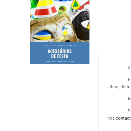
S
E
altura, do t
I
S
nos
contact