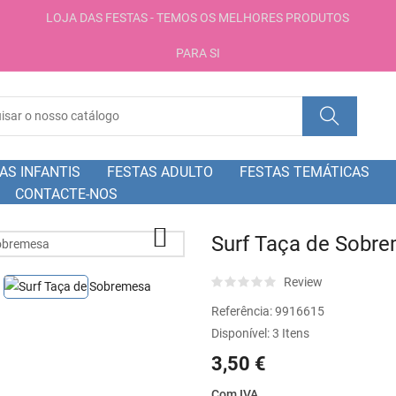
LOJA DAS FESTAS - TEMOS OS MELHORES PRODUTOS
PARA SI
AS INFANTIS
FESTAS ADULTO
FESTAS TEMÁTICAS
CONTACTE-NOS

Surf Taça de Sobr
Review
Referência:
9916615
Disponível:
3 Itens
3,50 €
Com IVA