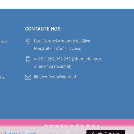
CONTACTE-NOS
Rua Coronel Armando da Silva
soal
Maçanita, Lote 12 r/c esq
(+351) 282 353 257 (Chamada para
o
a rede fixa nacional)
ilhasemfesta@sapo.pt
to
Pagamentos aceites no site:
o.
Saiba mais aqui
Aceito Cookies