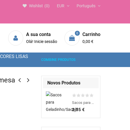
Wishlist
0
EUR
Português
0
A sua conta
Carrinho
Olá! Inicie sessão
0,00 €
CORES LISAS
COMBINE PRODUTOS
emesa
Novos Produtos
Sacos para Geladinho/Sacolé
2,35 €