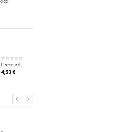
pode
COMPRAR
Flores Artesanais Rosa...
4,50 €
MPRAR
COMPRAR