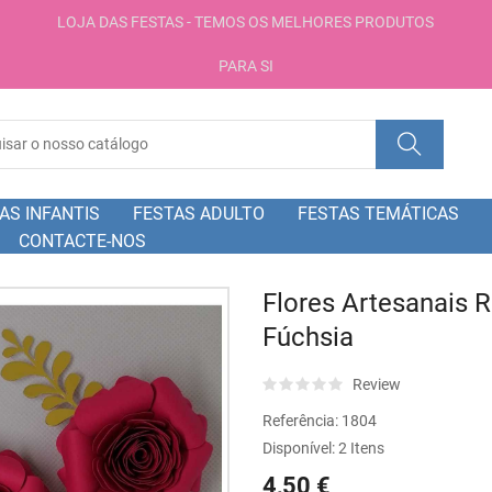
LOJA DAS FESTAS - TEMOS OS MELHORES PRODUTOS
PARA SI
AS INFANTIS
FESTAS ADULTO
FESTAS TEMÁTICAS
CONTACTE-NOS
Flores Artesanais 
Fúchsia
Review
Referência:
1804
Disponível:
2 Itens
4,50 €