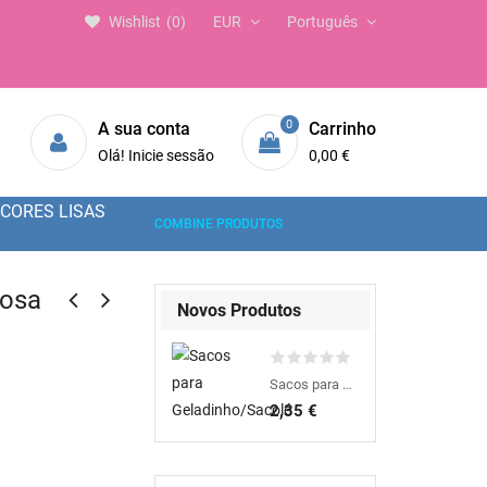
Wishlist
0
EUR
Português
0
A sua conta
Carrinho
Olá! Inicie sessão
0,00 €
CORES LISAS
COMBINE PRODUTOS
Rosa
Novos Produtos
Sacos para Geladinho/Sacolé
2,35 €