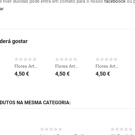
e tiver duvidas pode entra em contato para o nosso
faceboock
ou 
ar
erá gostar
COMPRAR
COMPRAR
COMPRAR
Flores Artesanais...
Flores Artesanais Ouro...
Flores Artesanais...
4,50 €
4,50 €
4,50 €
ODUTOS NA MESMA CATEGORIA:
RAR
COMPRAR
CO