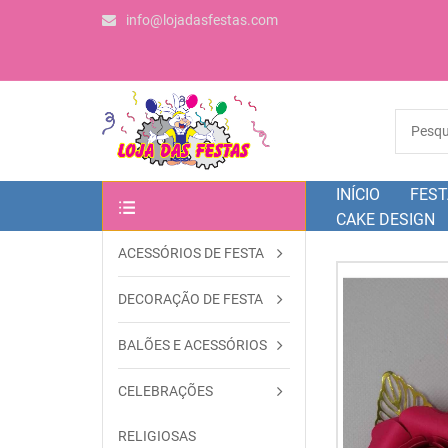
info@lojadasfestas.com
INÍCIO
FEST
CAKE DESIGN
ACESSÓRIOS DE FESTA
OUTRAS CATEGORIAS
DECORAÇÃO DE FESTA
BALÕES E ACESSÓRIOS
CELEBRAÇÕES
RELIGIOSAS