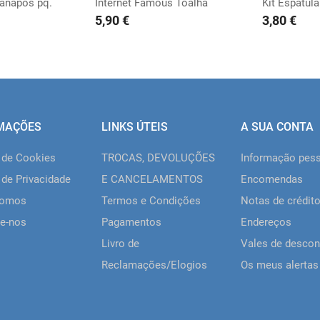
danapos pq.
Internet Famous Toalha
Kit Espátula
5,90 €
3,80 €
MAÇÕES
LINKS ÚTEIS
A SUA CONTA
a de Cookies
TROCAS, DEVOLUÇÕES
Informação pes
 de Privacidade
E CANCELAMENTOS
Encomendas
somos
Termos e Condições
Notas de crédit
e-nos
Pagamentos
Endereços
Livro de
Vales de descon
Reclamações/Elogios
Os meus alertas