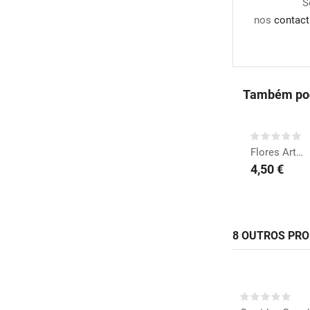
S
nos
contact
Também pod
COMPRAR
Flores Artesanais Rosa...
4,50 €
8 OUTROS PR
COMP