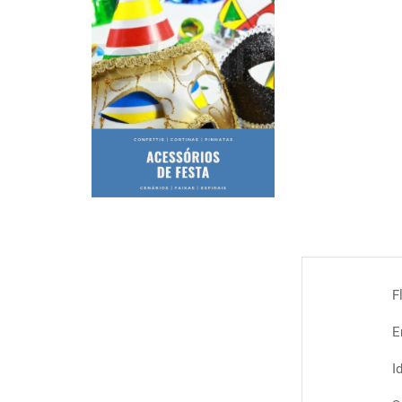
F
E
I