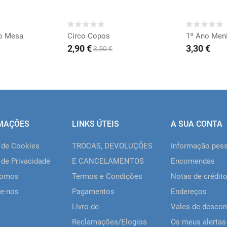
RAR
COMPRAR
CO
ro Mesa
Circo Copos
2,90 €
3,30 €
3,50 €
MAÇÕES
LINKS ÚTEIS
A SUA CONTA
a de Cookies
TROCAS, DEVOLUÇÕES
Informação pes
 de Privacidade
E CANCELAMENTOS
Encomendas
somos
Termos e Condições
Notas de crédit
e-nos
Pagamentos
Endereços
Livro de
Vales de descon
Reclamações/Elogios
Os meus alertas