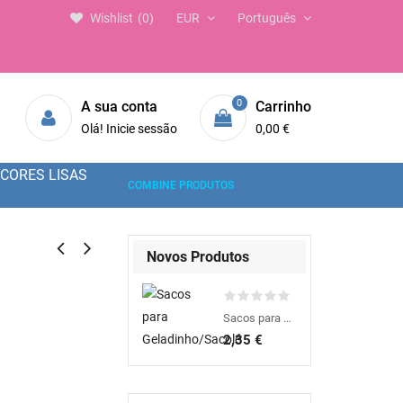
Wishlist
0
EUR
Português
0
A sua conta
Carrinho
Olá! Inicie sessão
0,00 €
CORES LISAS
COMBINE PRODUTOS
Novos Produtos
Sacos para Geladinho/Sacolé
2,35 €