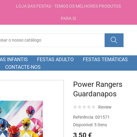
LOJA DAS FESTAS - TEMOS OS MELHORES PRODUTOS
PARA SI
AS INFANTIS
FESTAS ADULTO
FESTAS TEMÁTICAS
CONTACTE-NOS
Power Rangers
Guardanapos
Review
Referência:
001571
Disponível:
5 Itens
3,50 €