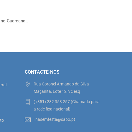
MPRAR
COMPRAR
1º Ano Menino Guardanapos
Barbie Copos
Party Pink
2,90 €
3,50 €
CONTACTE-NOS
Rua Coronel Armando da Silva
soal
Maçanita, Lote 12 r/c esq
(+351) 282 353 257 (Chamada para
o
a rede fixa nacional)
ilhasemfesta@sapo.pt
to