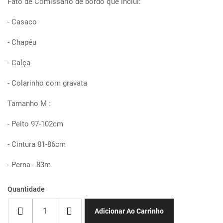
Fato de Comissário de bordo que inclui:
- Casaco
- Chapéu
- Calça
- Colarinho com gravata
Tamanho M :
- Peito 97-102cm
- Cintura 81-86cm
- Perna - 83m
Quantidade
Adicionar Ao Carrinho