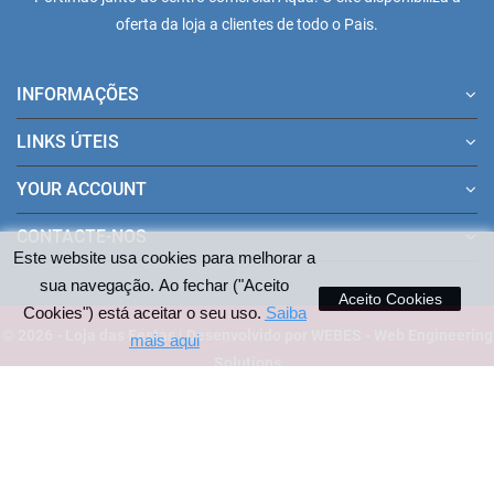
oferta da loja a clientes de todo o Pais.
INFORMAÇÕES
LINKS ÚTEIS
YOUR ACCOUNT
CONTACTE-NOS
Este website usa cookies para melhorar a
sua navegação. Ao fechar ("Aceito
Aceito Cookies
Cookies") está aceitar o seu uso.
Saiba
© 2026 - Loja das Festas | Desenvolvido por WEBES - Web Engineering
mais aqui
Solutions
Pagamentos aceites no site: