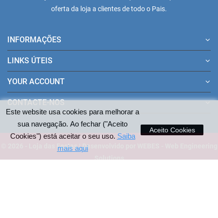
oferta da loja a clientes de todo o Pais.
INFORMAÇÕES
LINKS ÚTEIS
YOUR ACCOUNT
CONTACTE-NOS
Este website usa cookies para melhorar a
sua navegação. Ao fechar ("Aceito
Aceito Cookies
Cookies") está aceitar o seu uso.
Saiba
© 2026 - Loja das Festas | Desenvolvido por WEBES - Web Engineering
mais aqui
Solutions
Pagamentos aceites no site: