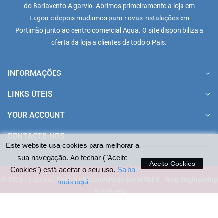
do Barlavento Algarvio. Abrimos primeiramente a loja em
Lagoa e depois mudamos para novas instalações em
Portimão junto ao centro comercial Aqua. O site disponibiliza a
oferta da loja a clientes de todo o Pais.
INFORMAÇÕES
LINKS ÚTEIS
YOUR ACCOUNT
CONTACTE-NOS
Este website usa cookies para melhorar a
sua navegação. Ao fechar ("Aceito
Aceito Cookies
Cookies") está aceitar o seu uso.
Saiba
© 2026 - Loja das Festas | Desenvolvido por WEBES - Web Engineering
mais aqui
Solutions
Pagamentos aceites no site: