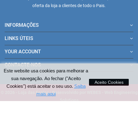
oferta da loja a clientes de todo o Pais.
INFORMAÇÕES
LINKS ÚTEIS
YOUR ACCOUNT
CONTACTE-NOS
Este website usa cookies para melhorar a
sua navegação. Ao fechar ("Aceito
Aceito Cookies
Cookies") está aceitar o seu uso.
Saiba
© 2026 - Loja das Festas | Desenvolvido por WEBES - Web Engineering
mais aqui
Solutions
Pagamentos aceites no site: