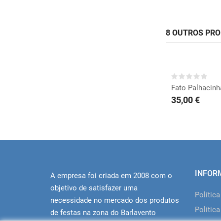
8 OUTROS PR
COMP
Fato Palhacinh
35,00 €
INFOR
A empresa foi criada em 2008 com o
objetivo de satisfazer uma
Polític
necessidade no mercado dos produtos
Política
de festas na zona do Barlavento