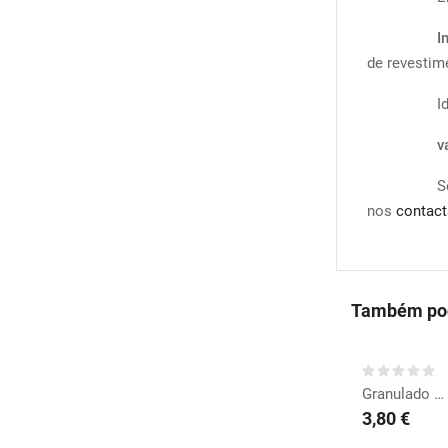
I
de revestim
I
v
S
nos
contact
Também pod
COMPRAR
Granulado Rosa Bebé...
3,80 €