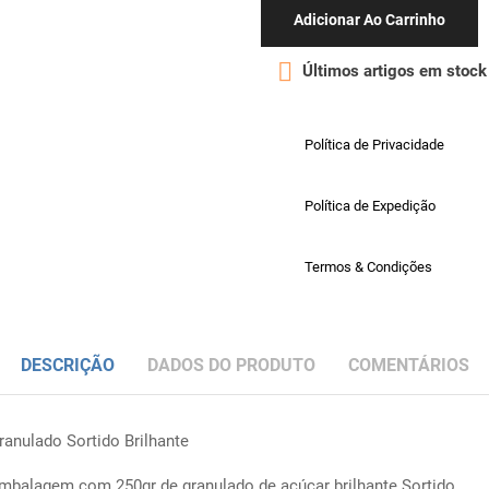
Adicionar Ao Carrinho

Últimos artigos em stock
Política de Privacidade
Política de Expedição
Termos & Condições
DESCRIÇÃO
DADOS DO PRODUTO
COMENTÁRIOS
ranulado Sortido Brilhante
mbalagem com 250gr de granulado de açúcar brilhante Sortido