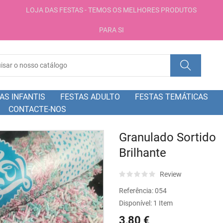
LOJA DAS FESTAS - TEMOS OS MELHORES PRODUTOS
PARA SI
AS INFANTIS
FESTAS ADULTO
FESTAS TEMÁTICAS
CONTACTE-NOS
Granulado Sortido
Brilhante
Review
Referência:
054
Disponível:
1 Item
3,80 €