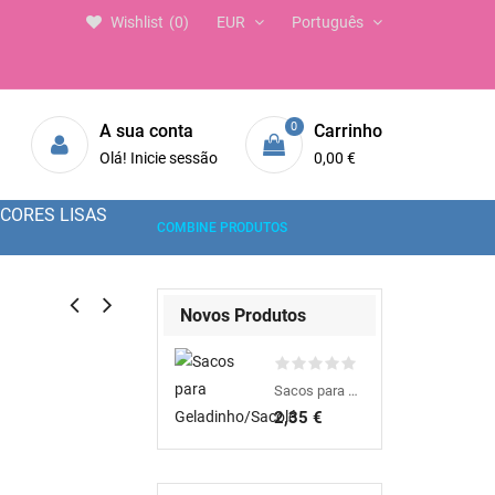
Wishlist
0
EUR
Português
0
A sua conta
Carrinho
Olá! Inicie sessão
0,00 €
CORES LISAS
COMBINE PRODUTOS
Novos Produtos
Sacos para Geladinho/Sacolé
2,35 €