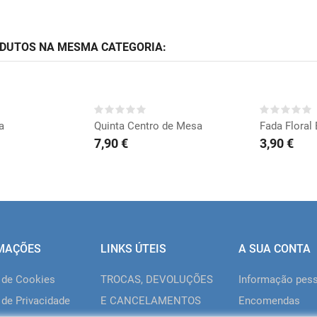
ODUTOS NA MESMA CATEGORIA:
RAR
COMPRAR
CO
a
Quinta Centro de Mesa
Fada Floral
7,90 €
3,90 €
MAÇÕES
LINKS ÚTEIS
A SUA CONTA
a de Cookies
TROCAS, DEVOLUÇÕES
Informação pes
 de Privacidade
E CANCELAMENTOS
Encomendas