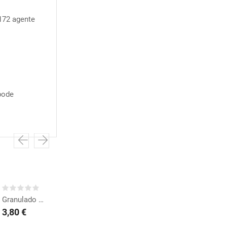
E172 agente
pode
COMPRAR
COMPRAR
Granulado Laranja...
Granulado Rosa Brilhante
3,80 €
3,80 €