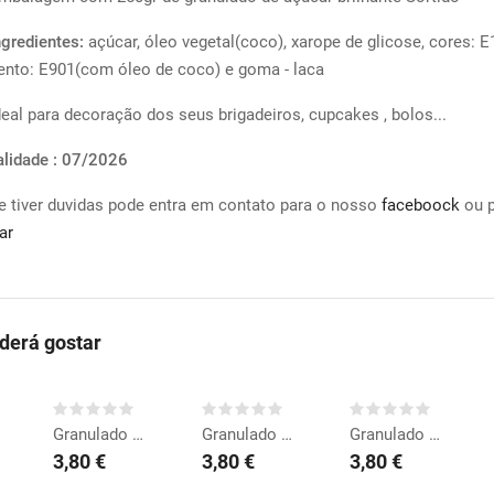
ngredientes:
açúcar, óleo vegetal(coco), xarope de glicose, cores: 
ento: E901(com óleo de coco) e goma - laca
deal para decoração dos seus brigadeiros, cupcakes , bolos...
alidade : 07/2026
e tiver duvidas pode entra em contato para o nosso
faceboock
ou 
ar
erá gostar
COMPRAR
COMPRAR
COMPRAR
Granulado Branco...
Granulado Amarelo...
Granulado Violeta...
3,80 €
3,80 €
3,80 €