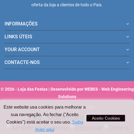
oferta da loja a clientes de todo o Pais.
INFORMAÇÕES
LINKS ÚTEIS
YOUR ACCOUNT
CONTACTE-NOS
© 2026 - Loja das Festas | Desenvolvido por WEBES - Web Engineering
Solutions
Este website usa cookies para melhorar a
Pagamentos aceites no site:
sua navegação. Ao fechar ("Aceito
Aceito Cookies
Cookies") está aceitar o seu uso.
Saiba
mais aqui