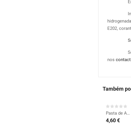
E
I
hidrogenada
E202, coran
S
nos
contact
Também pod
COMPRAR
Pasta de Açúcar Branca...
4,60 €