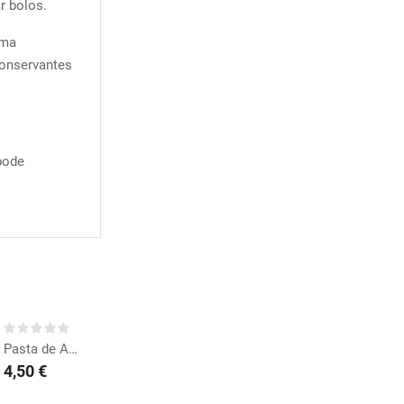
r bolos.
lma
conservantes
pode
COMPRAR
Pasta de Açúcar Preta...
4,50 €