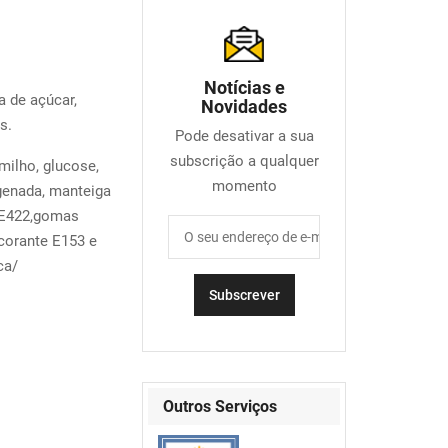
Notícias e
 de açúcar,
Novidades
s.
Pode desativar a sua
subscrição a qualquer
milho, glucose,
momento
genada, manteiga
e E422,gomas
corante E153 e
ca/
Outros Serviços