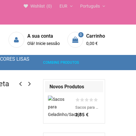
Wishlist
0
EUR
Português
0
A sua conta
Carrinho
Olá! Inicie sessão
0,00 €
CORES LISAS
COMBINE PRODUTOS
eta
Novos Produtos
Sacos para Geladinho/Sacolé
2,35 €