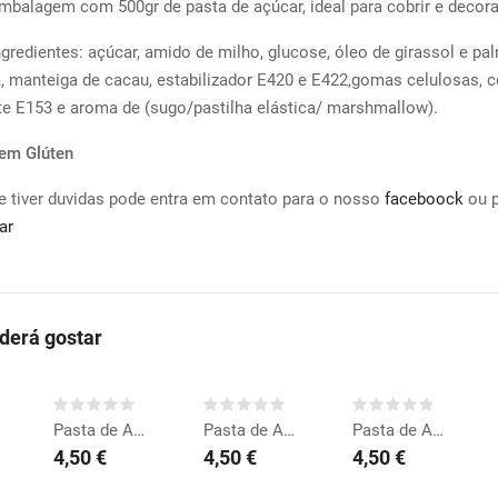
mbalagem com 500gr de pasta de açúcar, ideal para cobrir e decora
ngredientes: açúcar, amido de milho, glucose, óleo de girassol e pa
, manteiga de cacau, estabilizador E420 e E422,gomas celulosas, 
te E153 e aroma de (sugo/pastilha elástica/ marshmallow).
Sem
Glúten
e tiver duvidas pode entra em contato para o nosso
faceboock
ou 
ar
erá gostar
COMPRAR
COMPRAR
COMPRAR
Pasta de Açúcar...
Pasta de Açúcar...
Pasta de Açúcar Rosa...
4,50 €
4,50 €
4,50 €