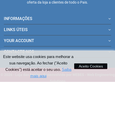
oferta da loja a clientes de todo o Pais.
INFORMAÇÕES
LINKS ÚTEIS
YOUR ACCOUNT
CONTACTE-NOS
Este website usa cookies para melhorar a
sua navegação. Ao fechar ("Aceito
Aceito Cookies
Cookies") está aceitar o seu uso.
Saiba
© 2026 - Loja das Festas | Desenvolvido por WEBES - Web Engineering
mais aqui
Solutions
Pagamentos aceites no site: