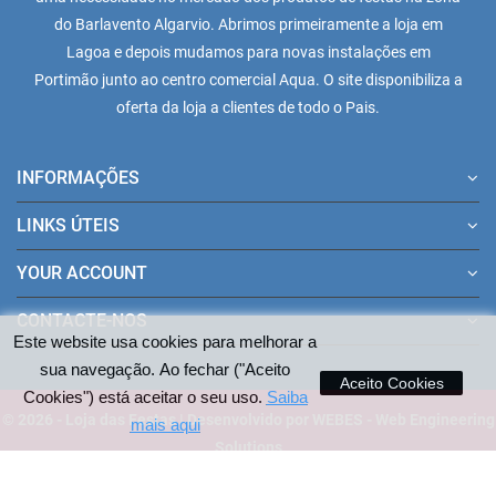
do Barlavento Algarvio. Abrimos primeiramente a loja em
Lagoa e depois mudamos para novas instalações em
Portimão junto ao centro comercial Aqua. O site disponibiliza a
oferta da loja a clientes de todo o Pais.
INFORMAÇÕES
LINKS ÚTEIS
YOUR ACCOUNT
CONTACTE-NOS
Este website usa cookies para melhorar a
sua navegação. Ao fechar ("Aceito
Aceito Cookies
Cookies") está aceitar o seu uso.
Saiba
© 2026 - Loja das Festas | Desenvolvido por WEBES - Web Engineering
mais aqui
Solutions
Pagamentos aceites no site: