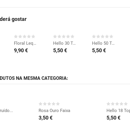
erá gostar
COMPRAR
COMPRAR
COMPRAR
Floral Leques
Hello 30 Topo de Bolo
Hello 50 Topo de Bolo
9,90 €
5,50 €
5,50 €
ODUTOS NA MESMA CATEGORIA:
RAR
COMPRAR
CO
uído...
Rosa Ouro Faixa
Hello 18 To
3,50 €
5,50 €