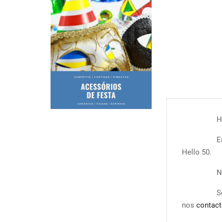
H
E
Hello 50.
N
S
nos
contact