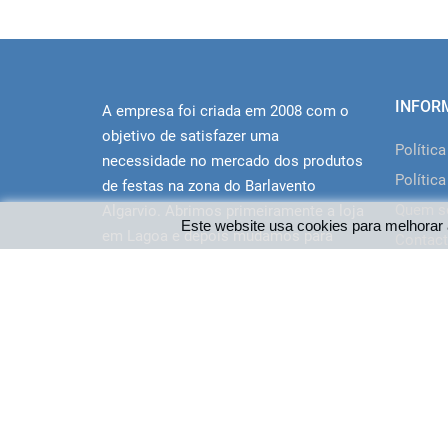
INFOR
A empresa foi criada em 2008 com o
objetivo de satisfazer uma
Polític
necessidade no mercado dos produtos
Política
de festas na zona do Barlavento
Quem 
Algarvio. Abrimos primeiramente a loja
Este website usa cookies para melhorar 
em Lagoa e depois mudamos para
Contact
novas instalações em Portimão junto
ao centro comercial Aqua. O site
disponibiliza a oferta da loja a clientes
de todo o Pais.
© 2026 - Loja das Festas | Desenvolvido por WEBES - 