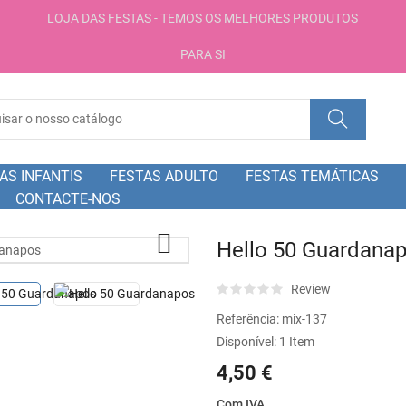
LOJA DAS FESTAS - TEMOS OS MELHORES PRODUTOS
PARA SI
AS INFANTIS
FESTAS ADULTO
FESTAS TEMÁTICAS
CONTACTE-NOS

Hello 50 Guardana
Review
Referência:
mix-137
Disponível:
1 Item
4,50 €
Com IVA