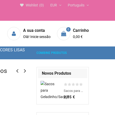
Wishlist
0
EUR
Português
0
A sua conta
Carrinho
Olá! Inicie sessão
0,00 €
CORES LISAS
COMBINE PRODUTOS
pos
Novos Produtos
Sacos para Geladinho/Sacolé
2,35 €