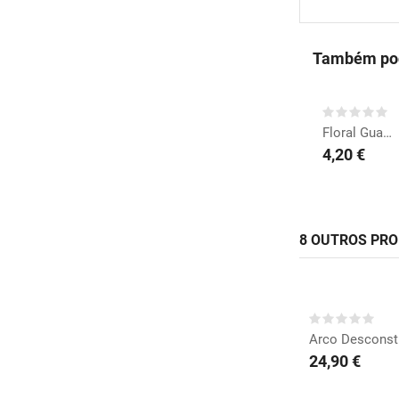
Também pod
COMPRAR
Floral Guardanapos
4,20 €
8 OUTROS PR
COMP
Arco Desconstr
24,90 €