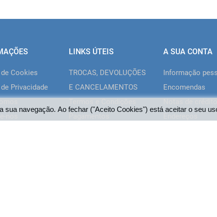
MAÇÕES
LINKS ÚTEIS
A SUA CONTA
a de Cookies
TROCAS, DEVOLUÇÕES
Informação pes
 de Privacidade
E CANCELAMENTOS
Encomendas
somos
Termos e Condições
Notas de crédit
a sua navegação. Ao fechar ("Aceito Cookies") está aceitar o seu us
e-nos
Pagamentos
Endereços
Livro de
Vales de descon
Reclamações/Elogios
Os meus alertas
Web Engineering