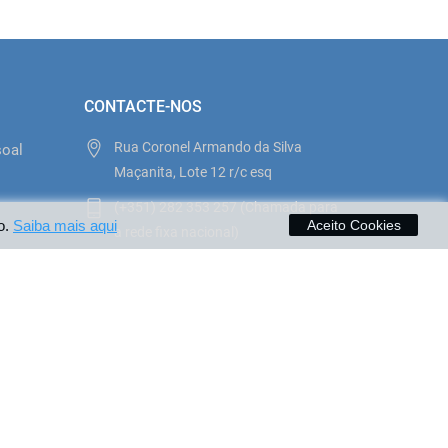
CONTACTE-NOS
Rua Coronel Armando da Silva
soal
Maçanita, Lote 12 r/c esq
(+351) 282 353 257 (Chamada para
o
o.
Saiba mais aqui
Aceito Cookies
a rede fixa nacional)
ilhasemfesta@sapo.pt
to
Pagamentos aceites no site: