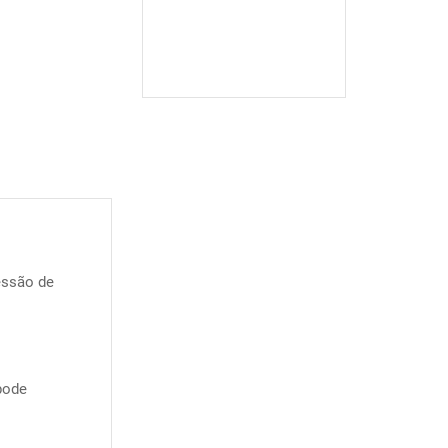
essão de
pode