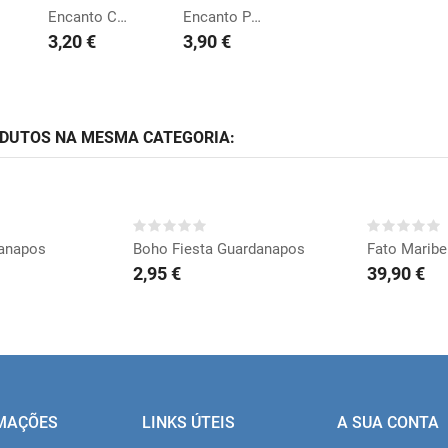
Encanto Copos
Encanto Pratos 23cm
3,20 €
3,90 €
ODUTOS NA MESMA CATEGORIA:
RAR
COMPRAR
CO
anapos
Boho Fiesta Guardanapos
Fato Maribe
2,95 €
39,90 €
MAÇÕES
LINKS ÚTEIS
A SUA CONTA