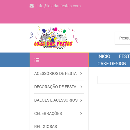
info@lojadasfestas.com
INÍCIO
FEST
CAKE DESIGN
ACESSÓRIOS DE FESTA
OUTRAS CATEGORIAS
DECORAÇÃO DE FESTA
BALÕES E ACESSÓRIOS
CELEBRAÇÕES
RELIGIOSAS