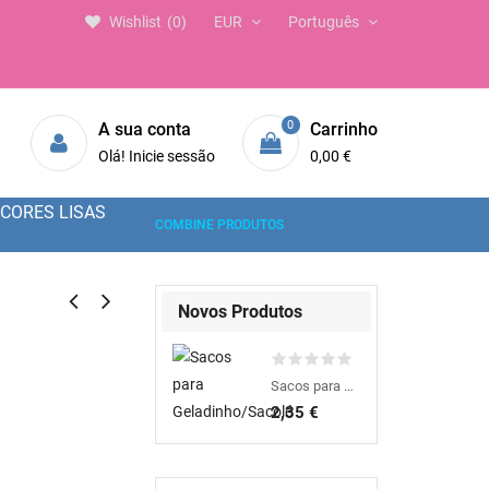
Wishlist
0
EUR
Português
0
A sua conta
Carrinho
Olá! Inicie sessão
0,00 €
CORES LISAS
COMBINE PRODUTOS
Novos Produtos
Sacos para Geladinho/Sacolé
2,35 €