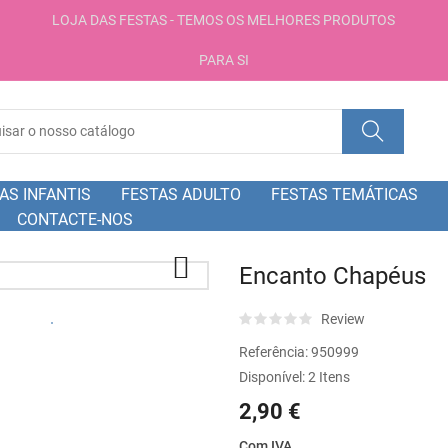
LOJA DAS FESTAS - TEMOS OS MELHORES PRODUTOS
PARA SI
AS INFANTIS
FESTAS ADULTO
FESTAS TEMÁTICAS
CONTACTE-NOS

Encanto Chapéus
Review
Referência:
950999
Disponível:
2 Itens
2,90 €
Com IVA