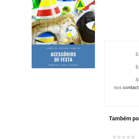
E
E
S
nos
contact
Também pod
COMPRAR