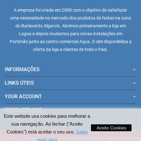
A empresa foi criada em 2008 com o objetivo de satisfazer
uma necessidade no mercado dos produtos de festas na zona
do Barlavento Algarvio. Abrimos primeiramente a loja em
Lagoa e depois mudamos para novas instalações em
Portimão junto ao centro comercial Aqua. O site disponibiliza a
oferta da loja a clientes de todo o Pais.
INFORMAÇÕES
LINKS ÚTEIS
YOUR ACCOUNT
CONTACTE-NOS
Este website usa cookies para melhorar a
sua navegação. Ao fechar ("Aceito
Aceito Cookies
Cookies") está aceitar o seu uso.
Saiba
© 2026 - Loja das Festas | Desenvolvido por WEBES - Web Engineering
mais aqui