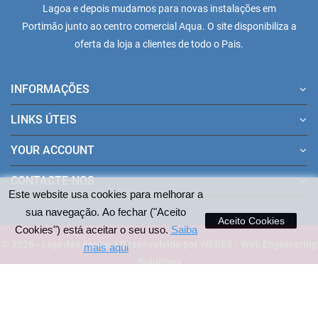
Lagoa e depois mudamos para novas instalações em
Portimão junto ao centro comercial Aqua. O site disponibiliza a
oferta da loja a clientes de todo o Pais.
INFORMAÇÕES
LINKS ÚTEIS
YOUR ACCOUNT
CONTACTE-NOS
Este website usa cookies para melhorar a
sua navegação. Ao fechar ("Aceito
Aceito Cookies
Cookies") está aceitar o seu uso.
Saiba
© 2026 - Loja das Festas | Desenvolvido por WEBES - Web Engineering
mais aqui
Solutions
Pagamentos aceites no site: