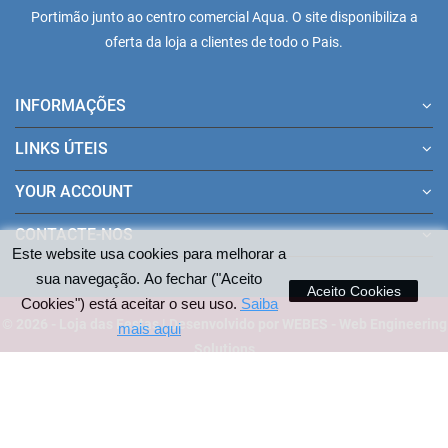
Portimão junto ao centro comercial Aqua. O site disponibiliza a
oferta da loja a clientes de todo o Pais.
INFORMAÇÕES
LINKS ÚTEIS
YOUR ACCOUNT
CONTACTE-NOS
Este website usa cookies para melhorar a
sua navegação. Ao fechar ("Aceito
Aceito Cookies
Cookies") está aceitar o seu uso.
Saiba
© 2026 - Loja das Festas | Desenvolvido por WEBES - Web Engineering
mais aqui
Solutions
Pagamentos aceites no site: