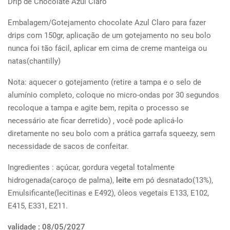
Drip de Chocolate Azul Claro
Embalagem/Gotejamento chocolate Azul Claro para fazer
drips com 150gr, aplicação de um gotejamento no seu bolo
nunca foi tão fácil, aplicar em cima de creme manteiga ou
natas(chantilly)
Nota: aquecer o gotejamento (retire a tampa e o selo de
alumínio completo, coloque no micro-ondas por 30 segundos
recoloque a tampa e agite bem, repita o processo se
necessário ate ficar derretido) , você pode aplicá-lo
diretamente no seu bolo com a prática garrafa squeezy, sem
necessidade de sacos de confeitar.
Ingredientes : açúcar, gordura vegetal totalmente
hidrogenada(caroço de palma),
leite
em pó desnatado(13%),
Emulsificante(lecitinas e E492), óleos vegetais E133, E102,
E415, E331, E211.
validade : 08/05/2027