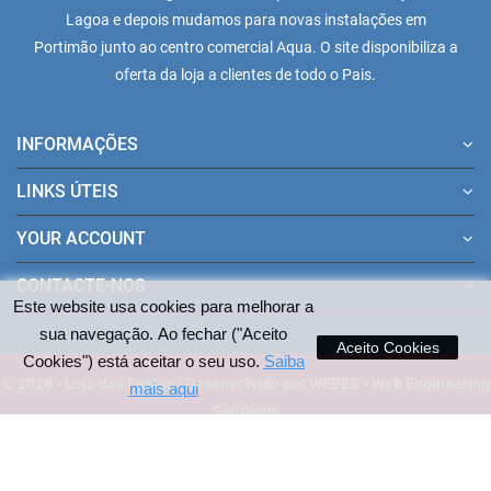
Lagoa e depois mudamos para novas instalações em
Portimão junto ao centro comercial Aqua. O site disponibiliza a
oferta da loja a clientes de todo o Pais.
INFORMAÇÕES
LINKS ÚTEIS
YOUR ACCOUNT
CONTACTE-NOS
Este website usa cookies para melhorar a
sua navegação. Ao fechar ("Aceito
Aceito Cookies
Cookies") está aceitar o seu uso.
Saiba
© 2026 - Loja das Festas | Desenvolvido por WEBES - Web Engineering
mais aqui
Solutions
Pagamentos aceites no site: