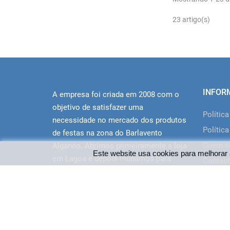
23 artigo(s)
INFOR
A empresa foi criada em 2008 com o
objetivo de satisfazer uma
Polític
necessidade no mercado dos produtos
Política
de festas na zona do Barlavento
Quem 
Algarvio. Abrimos primeiramente a loja
Este website usa cookies para melhorar 
em Lagoa e depois mudamos para
Contact
novas instalações em Portimão junto
ao centro comercial Aqua. O site
disponibiliza a oferta da loja a clientes
de todo o Pais.