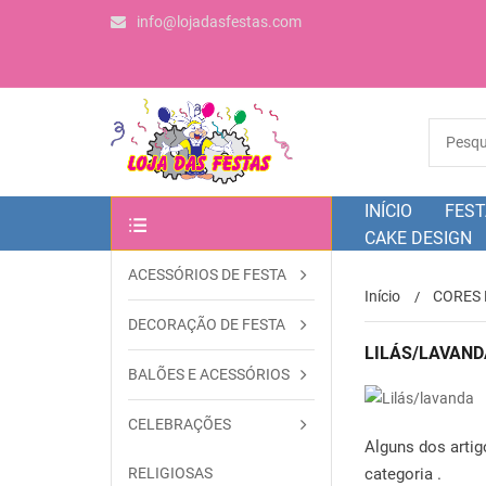
info@lojadasfestas.com
INÍCIO
FEST
CAKE DESIGN
ACESSÓRIOS DE FESTA
OUTRAS CATEGORIAS
Início
CORES 
DECORAÇÃO DE FESTA
LILÁS/LAVAND
BALÕES E ACESSÓRIOS
CELEBRAÇÕES
Alguns dos arti
categoria .
RELIGIOSAS