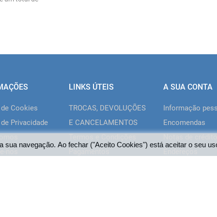
MAÇÕES
LINKS ÚTEIS
A SUA CONTA
a de Cookies
TROCAS, DEVOLUÇÕES
Informação pes
 de Privacidade
E CANCELAMENTOS
Encomendas
somos
Termos e Condições
Notas de crédit
a sua navegação. Ao fechar ("Aceito Cookies") está aceitar o seu us
e-nos
Pagamentos
Endereços
Livro de
Vales de descon
Reclamações/Elogios
Os meus alertas