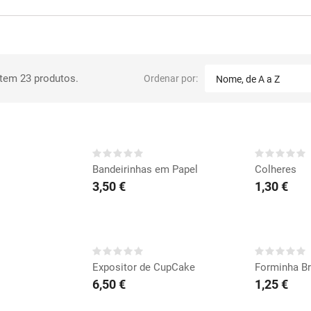
tem 23 produtos.
Ordenar por:
Nome, de A a Z
RAR
COMPRAR
CO
Bandeirinhas em Papel
Colheres
3,50 €
1,30 €
RAR
COMPRAR
CO
Expositor de CupCake
Forminha Br
6,50 €
1,25 €