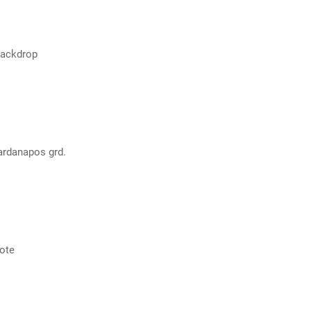
MPRAR
Backdrop
MPRAR
rdanapos grd.
MPRAR
ote
MPRAR