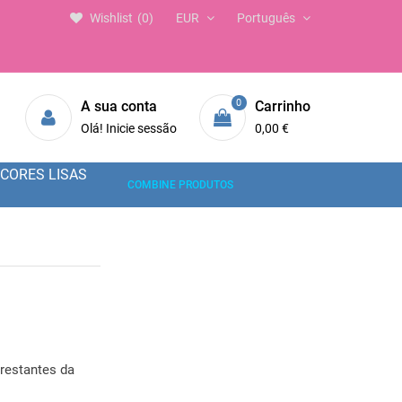
Wishlist
0
EUR
Português
0
A sua conta
Carrinho
Olá! Inicie sessão
0,00 €
CORES LISAS
COMBINE PRODUTOS
restantes da