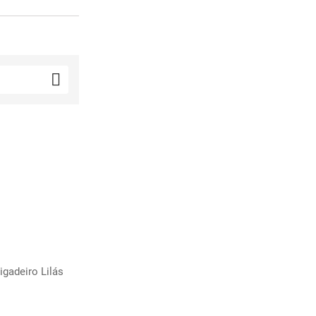

MPRAR
MPRAR
igadeiro Lilás