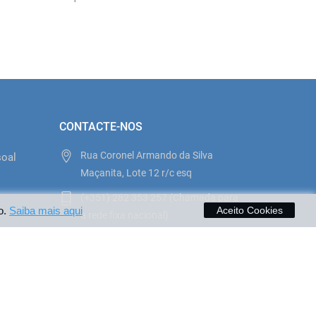
CONTACTE-NOS
Rua Coronel Armando da Silva
soal
Maçanita, Lote 12 r/c esq
(+351) 282 353 257 (Chamada para
o
o.
Saiba mais aqui
Aceito Cookies
a rede fixa nacional)
ilhasemfesta@sapo.pt
to