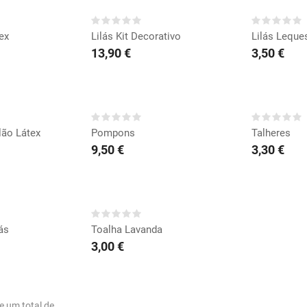
ex
Lilás Kit Decorativo
Lilás Leque
13,90 €
3,50 €
RAR
COMPRAR
CO
lão Látex
Pompons
Talheres
9,50 €
3,30 €
RAR
COMPRAR
lás
Toalha Lavanda
3,00 €
 um total de